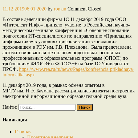
11.12.2019
06.01.2020
by
roman
Comment Closed
В составе делегации фирмы 1С 11 декабря 2019 года ООО
«Интеллект Инфо» приняло участие в Российском научно-
методическом семинаре-конференция «Совершенствование
подготовки ИТ-специалистов по направлению «Прикладная
информатика» в условиях цифровизации экономики»
проходившем в РЭУ им. Г.В. Плеханова. Была представлена
автоматизированная технология подготовки основных
профессиональных образовательных программ (ОПОП) по
требованиям ФГОС3+ и ФГОС3++ на базе 1С:Университет
ПРОФ.
https://www.rea.ru/ru/news/Pages/konferencia-prikladnaya-
informatika.aspx
11 декабря 2019 года, в рамках обмена опытом в
МГТУ им. Н.Э. Баумана рассматривались аспекты построения
электронной информационно-образовательной среды вуза.
Найти:
Навигация
Главная
Проектное внедрение